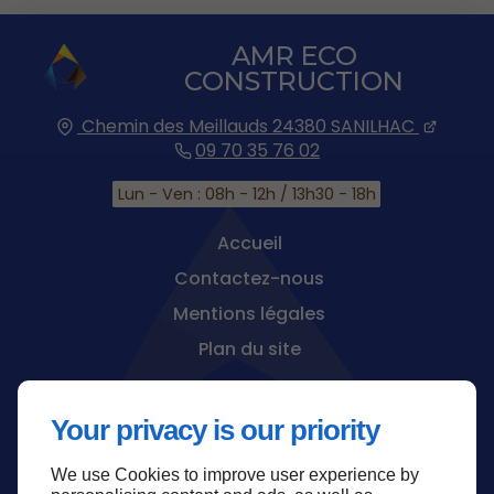
AMR ECO
CONSTRUCTION
Chemin des Meillauds
24380
SANILHAC
09 70 35 76 02
Lun - Ven : 08h - 12h / 13h30 - 18h
Accueil
Contactez-nous
Mentions légales
Plan du site
Your privacy is our priority
We use Cookies to improve user experience by
Haut de page