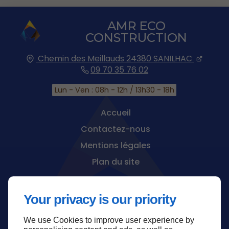
AMR ECO
CONSTRUCTION
Chemin des Meillauds
24380
SANILHAC
09 70 35 76 02
Lun - Ven : 08h - 12h / 13h30 - 18h
Accueil
Contactez-nous
Mentions légales
Plan du site
Your privacy is our priority
We use Cookies to improve user experience by
Haut de page