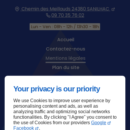
Chemin des Meillauds
24380
SANILHAC
09 70 35 76 02
Lun - Ven : 08h - 12h / 13h30 - 18h
Accueil
Contactez-nous
Mentions légales
Plan du site
Your privacy is our priority
We use Cookies to improve user experience by
Haut de page
personalising content and ads, as well as
analyzing traffic and optimizing social networks
functionalities. By clicking "I Agree" you consent to
the use of Cookies from our providers
Google
Facebook
.